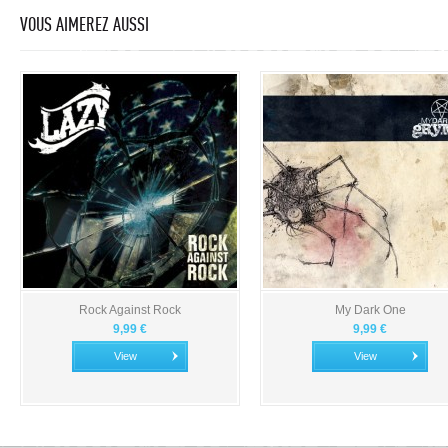
VOUS AIMEREZ AUSSI
Rock Against Rock
My Dark One
9,99 €
9,99 €
View
View