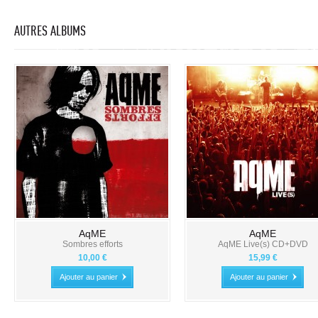
AUTRES ALBUMS
AqME
AqME
Sombres efforts
AqME Live(s) CD+DVD
10,00 €
15,99 €
Ajouter au panier
Ajouter au panier