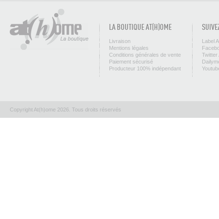
LA BOUTIQUE AT(H)OME
SUIVE
Livraison
Label 
Mentions légales
Facebo
Conditions générales de vente
Twitter
Paiement sécurisé
Dailym
Producteur 100% indépendant
Youtub
Copyright At(h)ome 2026. Tous droits réservés