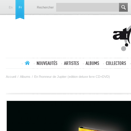
En
Fr
Rechercher
NOUVEAUTÉS
ARTISTES
ALBUMS
COLLECTORS
Accueil
/
Albums
/
En l'honneur de Jupiter (edition deluxe livre CD+DVD)