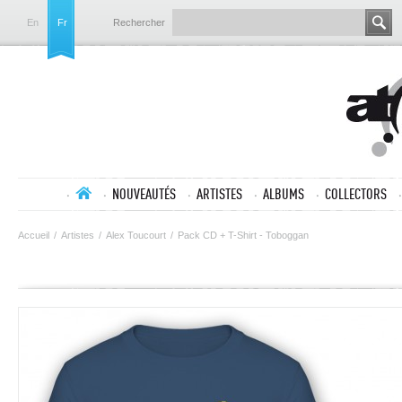
En
Fr
Rechercher
NOUVEAUTÉS
ARTISTES
ALBUMS
COLLECTORS
Accueil
/
Artistes
/
Alex Toucourt
/
Pack CD + T-Shirt - Toboggan