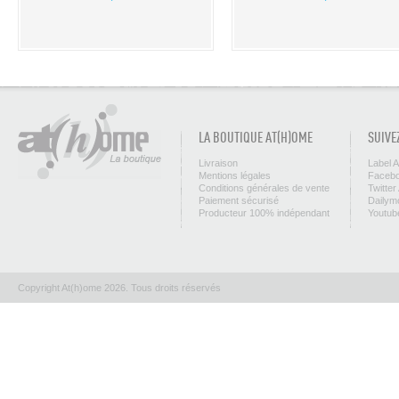
LA BOUTIQUE AT(H)OME
SUIVE
Livraison
Label 
Mentions légales
Facebo
Conditions générales de vente
Twitter
Paiement sécurisé
Dailym
Producteur 100% indépendant
Youtub
Copyright At(h)ome 2026. Tous droits réservés