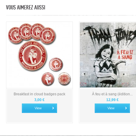
VOUS AIMEREZ AUSSI
Breakfast in cloud badges pack
À feu et à sang (édition...
3,00 €
12,99 €
View
View