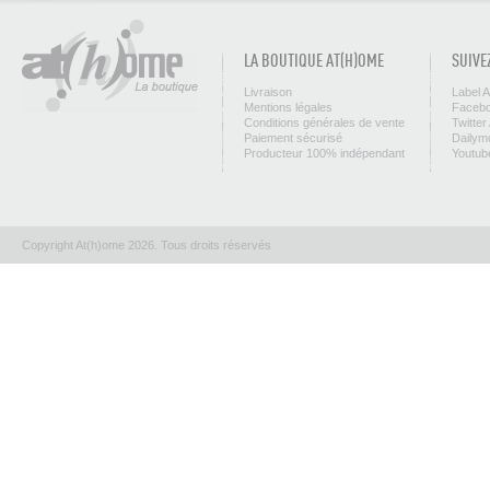
LA BOUTIQUE AT(H)OME
SUIVE
Livraison
Label 
Mentions légales
Facebo
Conditions générales de vente
Twitter
Paiement sécurisé
Dailym
Producteur 100% indépendant
Youtub
Copyright At(h)ome 2026. Tous droits réservés