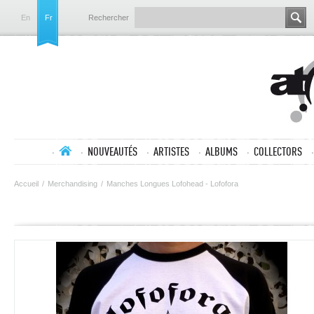
En
Fr
Rechercher
NOUVEAUTÉS
ARTISTES
ALBUMS
COLLECTORS
Accueil
/
Merchandising
/
Manches Longues Lofohead - Lofofora