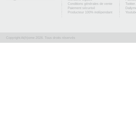
Conditions générales de vente
Twitter
Paiement sécurisé
Dailym
Producteur 100% indépendant
Youtub
Copyright At(h)ome 2026. Tous droits réservés