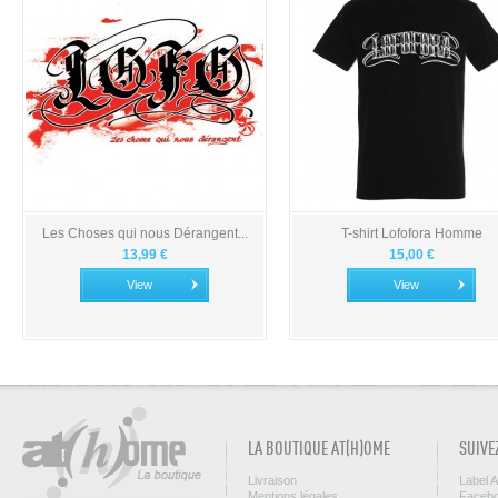
Les Choses qui nous Dérangent...
T-shirt Lofofora Homme
13,99 €
15,00 €
View
View
LA BOUTIQUE AT(H)OME
SUIVE
Livraison
Label 
Mentions légales
Facebo