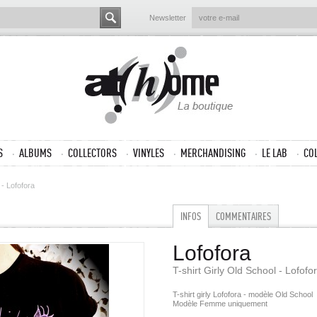
Newsletter
S
ALBUMS
COLLECTORS
VINYLES
MERCHANDISING
LE LAB
CO
 - Lofofora
INFOS
COMMENTAIRES
Lofofora
T-shirt Girly Old School - Lofofo
T-shirt girly Lofofora - modèle Old School
Modèle Femme uniquement