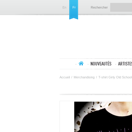
En
Fr
Rechercher
NOUVEAUTÉS
ARTISTE
Accueil
/
Merchandising
/
T-shirt Girly Old School