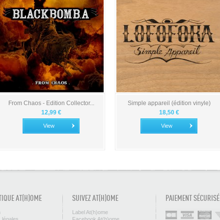
From Chaos - Edition Collector...
Simple appareil (édition vinyle)
12,99 €
18,50 €
View
View
TIQUE AT(H)OME
SUIVEZ AT(H)OME
PAIEMENT SÉCURISÉ
n
Label At(h)ome
 légales
Facebook At(h)ome