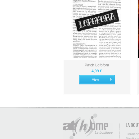
Patch Lofofora
4,99 €
View
LA BOU
Livraiso
Mentions