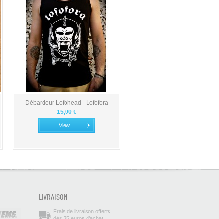
Débardeur Lofohead - Lofofora
15,00 €
View
LIVRAISON
Frais de livraison offerts
dès 75 euros d’achat