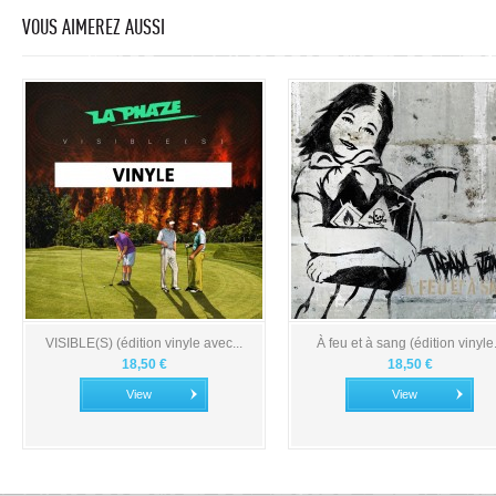
VOUS AIMEREZ AUSSI
VISIBLE(S) (édition vinyle avec...
À feu et à sang (édition vinyle.
18,50 €
18,50 €
View
View