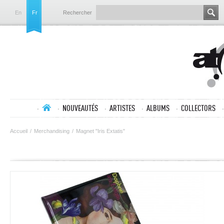
En
Fr
Rechercher
NOUVEAUTÉS
ARTISTES
ALBUMS
COLLECTORS
Accueil
/
Merchandising
/
Magnet "Iris Extatis"