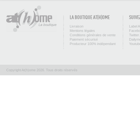
LA BOUTIQUE AT(H)OME
SUIVE
Livraison
Label 
Mentions légales
Facebo
Conditions générales de vente
Twitter
Paiement sécurisé
Dailym
Producteur 100% indépendant
Youtub
Copyright At(h)ome 2026. Tous droits réservés