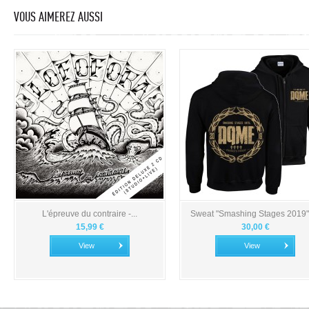
VOUS AIMEREZ AUSSI
L'épreuve du contraire -...
Sweat "Smashing Stages 2019" -
15,99 €
30,00 €
View
View