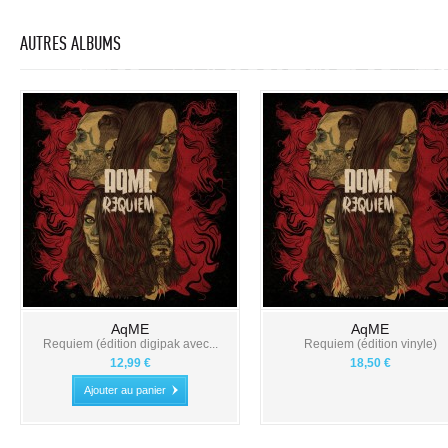
AUTRES ALBUMS
AqME
AqME
Requiem (édition digipak avec...
Requiem (édition vinyle)
12,99 €
18,50 €
Ajouter au panier