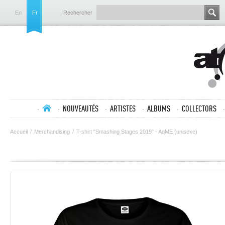
En
Fr
Rechercher
NOUVEAUTÉS
ARTISTES
ALBUMS
COLLECTORS
Accueil
/
Merchandising
/
T-shirt "Smashing Stages 2019" - AqME (unisexe)