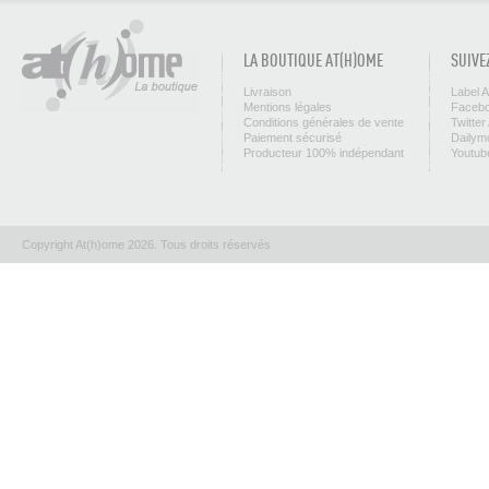
LA BOUTIQUE AT(H)OME
SUIVE
Livraison
Label 
Mentions légales
Facebo
Conditions générales de vente
Twitter
Paiement sécurisé
Dailym
Producteur 100% indépendant
Youtub
Copyright At(h)ome 2026. Tous droits réservés