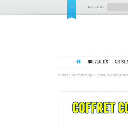
En
Fr
Rechercher
NOUVEAUTÉS
ARTISTE
Accueil
/
Merchandising
/
Coffret Collector (éditio