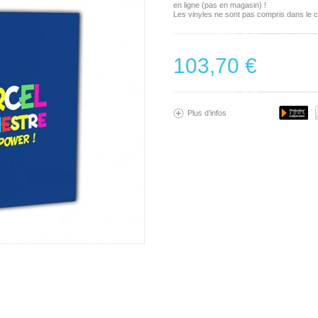
en ligne (pas en magasin) !
Les vinyles ne sont pas compris dans le co
103,70 €
Plus d’infos