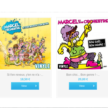
Si t'en reveux, y'en re n'a -...
Bon chic... Bon genre ! -...
18,50 €
20,00 €
View
View