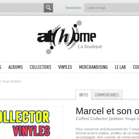
Newsletter
S
ALBUMS
COLLECTORS
VINYLES
MERCHANDISING
LE LAB
CO
n Youpi limitée)
INFOS
COMMENTAIRES
Marcel et son 
Coffret Collector (édition Youpi l
Pour conserver précieusement les 7 vinyles
d’envie la terre entière, profitez de ce mag
accompagné d'un courrier de remerciemen