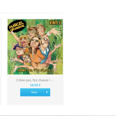
Crâne pas, t'es chauve ! -...
18,50 €
View