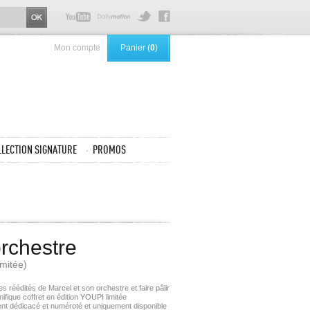
Mon compte
Panier (
0
)
LLECTION SIGNATURE
PROMOS
orchestre
imitée)
 réédités de Marcel et son orchestre et faire pâlir
nifique coffret en édition YOUPI limitée
t dédicacé et numéroté et uniquement disponible