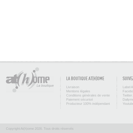
LA BOUTIQUE AT(H)OME
SUIVE
Livraison
Label 
Mentions légales
Facebo
Conditions générales de vente
Twitter
Paiement sécurisé
Dailym
Producteur 100% indépendant
Youtub
Copyright At(h)ome 2026. Tous droits réservés