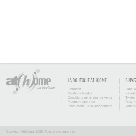
LA BOUTIQUE AT(H)OME
SUIVE
Livraison
Label 
Mentions légales
Facebo
Conditions générales de vente
Twitter
Paiement sécurisé
Dailym
Producteur 100% indépendant
Youtub
Copyright At(h)ome 2026. Tous droits réservés