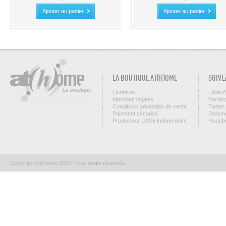
Ajouter au panier
Ajouter au panier
LA BOUTIQUE AT(H)OME
SUIVE
Livraison
Label 
Mentions légales
Facebo
Conditions générales de vente
Twitter
Paiement sécurisé
Dailym
Producteur 100% indépendant
Youtub
Copyright At(h)ome 2026. Tous droits réservés