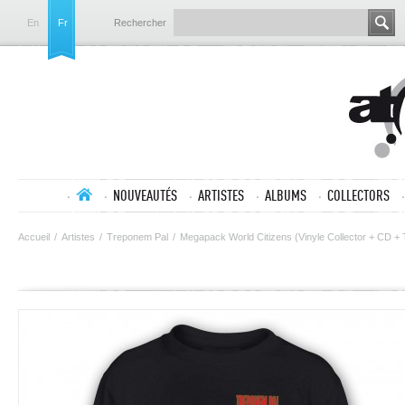
En
Fr
Rechercher
NOUVEAUTÉS
ARTISTES
ALBUMS
COLLECTORS
Accueil
/
Artistes
/
Treponem Pal
/
Megapack World Citizens (Vinyle Collector + CD + T