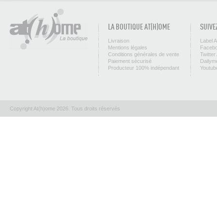
LA BOUTIQUE AT(H)OME
SUIVE
Livraison
Label 
Mentions légales
Facebo
Conditions générales de vente
Twitter
Paiement sécurisé
Dailym
Producteur 100% indépendant
Youtub
Copyright At(h)ome 2026. Tous droits réservés