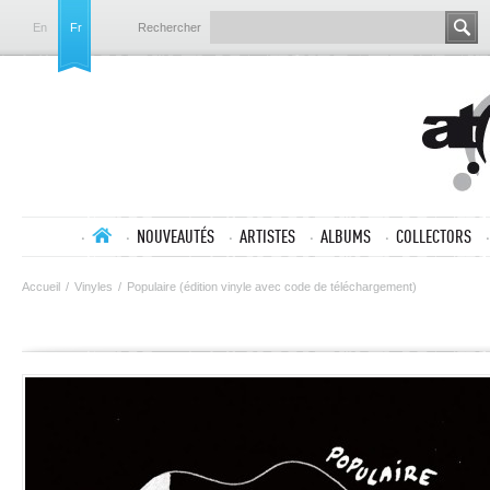
En
Fr
Rechercher
NOUVEAUTÉS
ARTISTES
ALBUMS
COLLECTORS
Accueil
/
Vinyles
/
Populaire (édition vinyle avec code de téléchargement)