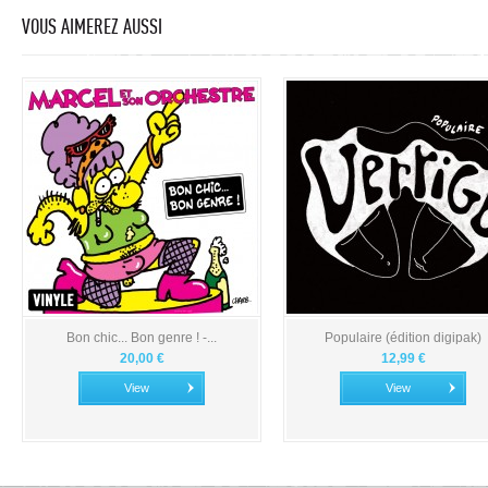
VOUS AIMEREZ AUSSI
Bon chic... Bon genre ! -...
Populaire (édition digipak)
20,00 €
12,99 €
View
View