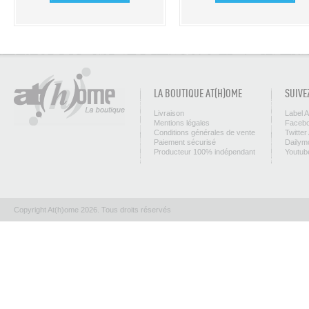
LA BOUTIQUE AT(H)OME
SUIVE
Livraison
Label 
Mentions légales
Facebo
Conditions générales de vente
Twitter
Paiement sécurisé
Dailym
Producteur 100% indépendant
Youtub
Copyright At(h)ome 2026. Tous droits réservés