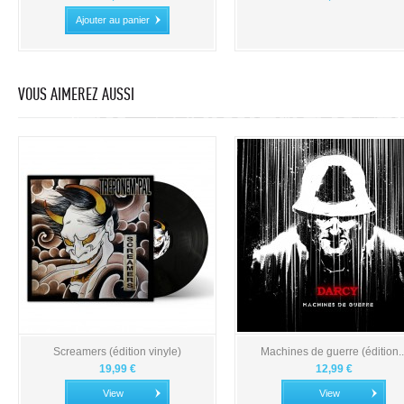
Ajouter au panier
VOUS AIMEREZ AUSSI
Screamers (édition vinyle)
Machines de guerre (édition..
19,99 €
12,99 €
View
View