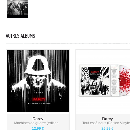
AUTRES ALBUMS
Darcy
Darcy
Machines de guerre (édition...
Tout est à nous (Édition Vinyle.
12,99 €
26,99 €