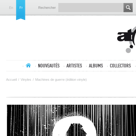
En
Fr
Rechercher
NOUVEAUTÉS
ARTISTES
ALBUMS
COLLECTORS
Accueil
/
Vinyles
/
Machines de guerre (édition vinyle)