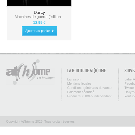
Darcy
Machines de guerre (édition...
12,99 €
Ajouter au panier
LA BOUTIQUE AT(H)OME
SUIVE
Livraison
Label 
Mentions légales
Facebo
Conditions générales de vente
Twitter
Paiement sécurisé
Dailym
Producteur 100% indépendant
Youtub
Copyright At(h)ome 2026. Tous droits réservés