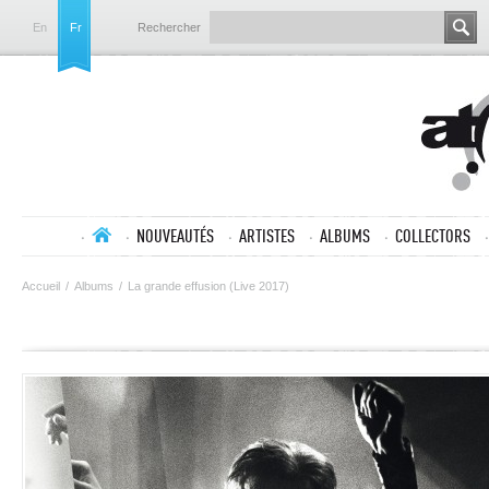
En
Fr
Rechercher
NOUVEAUTÉS
ARTISTES
ALBUMS
COLLECTORS
Accueil
/
Albums
/
La grande effusion (Live 2017)