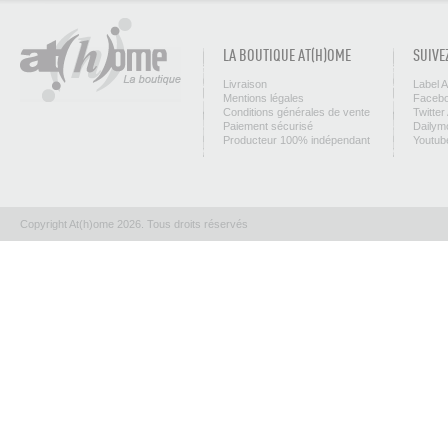
LA BOUTIQUE AT(H)OME
SUIVE
Livraison
Label 
Mentions légales
Facebo
Conditions générales de vente
Twitter
Paiement sécurisé
Dailym
Producteur 100% indépendant
Youtub
Copyright At(h)ome 2026. Tous droits réservés