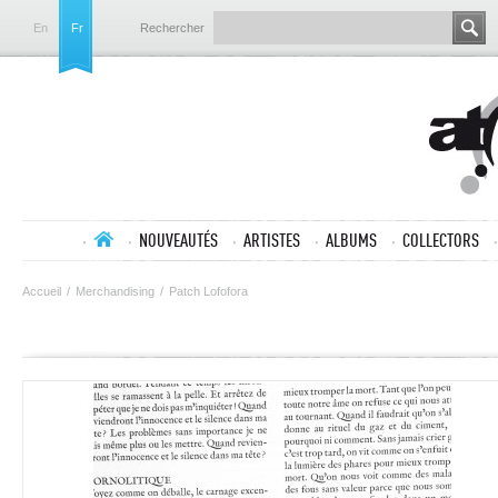
En
Fr
Rechercher
NOUVEAUTÉS
ARTISTES
ALBUMS
COLLECTORS
Accueil
/
Merchandising
/
Patch Lofofora