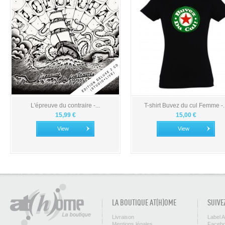
L'épreuve du contraire -...
T-shirt Buvez du cul Femme -..
15,99 €
15,00 €
View
View
LA BOUTIQUE AT(H)OME
SUIVE
Livraison
Label 
Mentions légales
Facebo