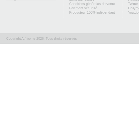
Conditions générales de vente
Twitter
Paiement sécurisé
Dailym
Producteur 100% indépendant
Youtub
Copyright At(h)ome 2026. Tous droits réservés