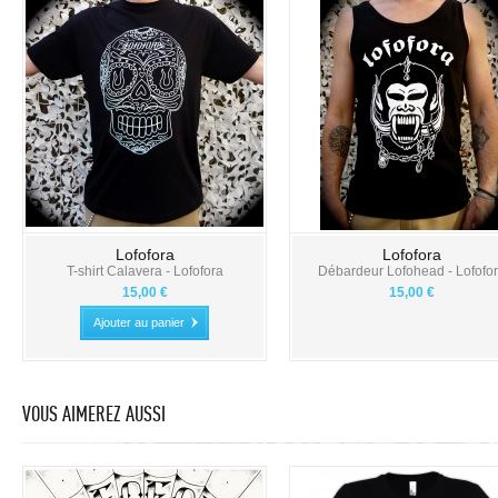
Lofofora
Lofofora
T-shirt Calavera - Lofofora
Débardeur Lofohead - Lofofo
15,00 €
15,00 €
Ajouter au panier
VOUS AIMEREZ AUSSI