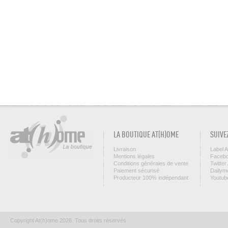
LA BOUTIQUE AT(H)OME
SUIVE
Livraison
Label 
Mentions légales
Facebo
Conditions générales de vente
Twitter
Paiement sécurisé
Dailym
Producteur 100% indépendant
Youtub
Copyright At(h)ome 2026. Tous droits réservés