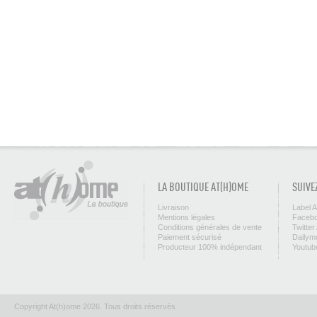
LA BOUTIQUE AT(H)OME
SUIVE
Livraison
Label 
Mentions légales
Facebo
Conditions générales de vente
Twitter
Paiement sécurisé
Dailym
Producteur 100% indépendant
Youtub
Copyright At(h)ome 2026. Tous droits réservés