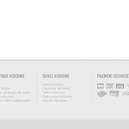
TIQUE AT(H)OME
SUIVEZ AT(H)OME
PAIEMENT SÉCURISÉ
n
Label At(h)ome
 légales
Facebook At(h)ome
ns générales de vente
Twitter At(h)ome
 sécurisé
Dailymotion At(h)ome
eur 100% indépendant
Youtube At(h)ome