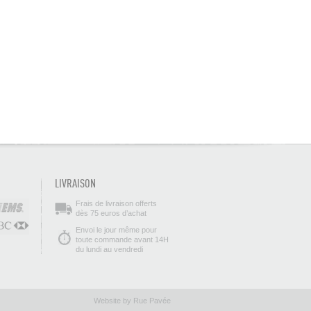
LIVRAISON
Frais de livraison offerts
dès 75 euros d’achat
Envoi le jour même pour
toute commande avant 14H
du lundi au vendredi
Website by Rue Pavée