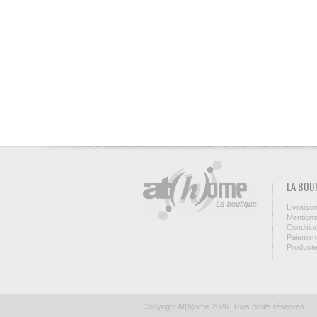
LA BOU
Livraiso
Mentions
Conditio
Paiement
Product
Copyright At(h)ome 2026. Tous droits réservés