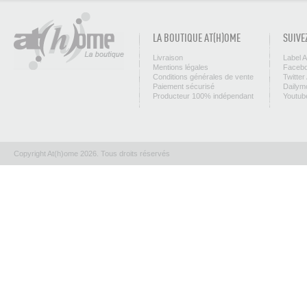
LA BOUTIQUE AT(H)OME
SUIVE
Livraison
Label 
Mentions légales
Facebo
Conditions générales de vente
Twitter
Paiement sécurisé
Dailym
Producteur 100% indépendant
Youtub
Copyright At(h)ome 2026. Tous droits réservés