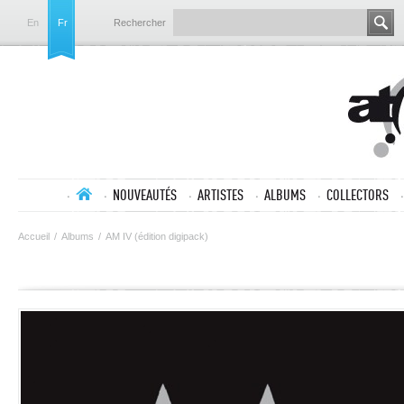
En
Fr
Rechercher
NOUVEAUTÉS
ARTISTES
ALBUMS
COLLECTORS
Accueil
/
Albums
/
AM IV (édition digipack)